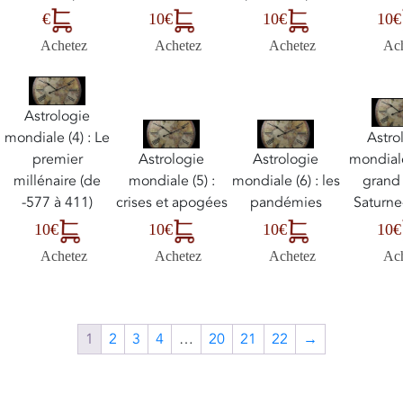
€
10€
10€
10€
Achetez
Achetez
Achetez
Ac
Astrologie
mondiale (4) : Le
Astro
premier
Astrologie
Astrologie
mondiale 
millénaire (de
mondiale (5) :
mondiale (6) : les
grand
-577 à 411)
crises et apogées
pandémies
Saturne
10€
10€
10€
10€
Achetez
Achetez
Achetez
Ac
1
2
3
4
…
20
21
22
→