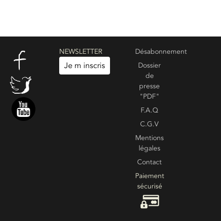
NEWSLETTER
Désabonnement
Je m inscris
Dossier
de
presse
"PDF"
F.A.Q
C.G.V
Mentions
légales
Contact
Paiement
sécurisé