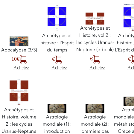
Archétypes et
Histoire, vol 2 :
Archét
Archétypes et
les cycles Uranus-
histoire,
histoire : l’Esprit
Neptune (e-book)
L’Esprit
Apocalypse (3/3)
du temps
€
€
10€
€
Achetez
Ac
Achetez
Achetez
Archétypes et
Astro
Histoire, volume
Astrologie
Astrologie
mondiale 
2 : les cycles
mondiale (1) :
mondiale (2) :
métahisto
Uranus-Neptune
introduction
premiers pas
Grèce 