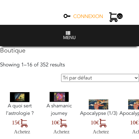
CONNEXION
00
MENU
Boutique
Showing 1–16 of 352 results
A shamanic
A quoi sert
journey
Apocalypse (1/3)
Apocalyp
l’astrologie ?
10€
10€
10€
15€
Achetez
Achetez
Ac
Achetez