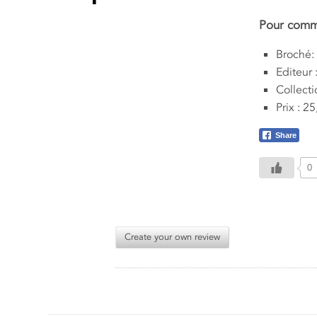
Pour comma
Broché:
Editeur 
Collecti
Prix : 2
Share
0
Create your own review