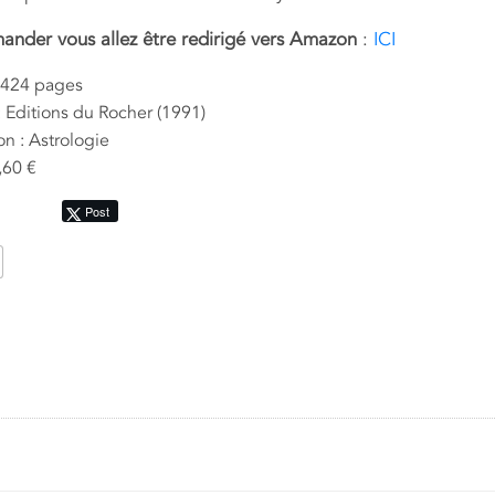
nder vous allez être redirigé vers Amazon
:
ICI
 424 pages
: Editions du Rocher (1991)
on : Astrologie
5,60 €
Post