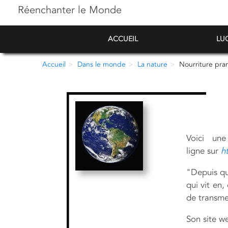
Réenchanter le Monde
ACCUEIL
LU
Accueil
Dans le monde
La nature
Nourriture pra
Voici une
ligne sur
h
"Depuis qu
qui vit en,
de transme
Son site w