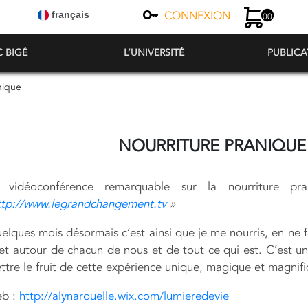
CONNEXION
français
00
C BIGÉ
L’UNIVERSITÉ
PUBLICA
nique
NOURRITURE PRANIQUE
 vidéoconférence remarquable sur la nourriture pr
ttp://www.legrandchangement.tv
»
elques mois désormais c’est ainsi que je me nourris, en ne f
 et autour de chacun de nous et de tout ce qui est. C’est un
ttre le fruit de cette expérience unique, magique et magnif
eb :
http://alynarouelle.wix.com/lumieredevie