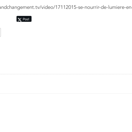
randchangement.tv/video/17112015-se-nourrir-de-lumiere-en-
Post