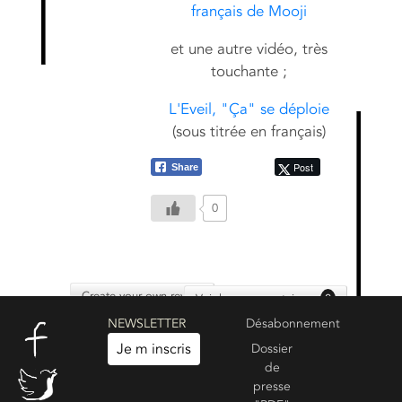
français de Mooji
et une autre vidéo, très
touchante ;
L'Eveil, "Ça" se déploie
(sous titrée en français)
Post
Share
0
Create your own review
Voir les commentaires :
0
NEWSLETTER
Désabonnement
Je m inscris
Dossier
de
presse