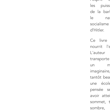
les puiss
de la barb
le nati
socialisme
d’Hitler.
Ce livre
nourrit l'e
L'auteur
transporte
un mo
imaginaire
tantôt bea
une écol
pensée s
avoir atte
sommet, t
sombre,