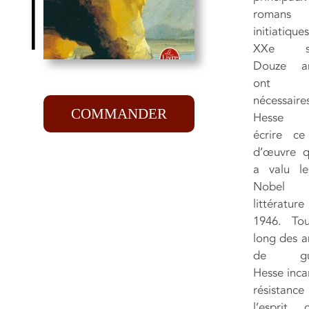
romans
initiatiqu
XXe siè
Douze an
ont 
nécessai
COMMANDER
Hesse 
écrire ce
d’œuvre qu
a valu le
Nobel
littératu
1946. To
long des a
de gue
Hesse inca
résistan
l’esprit c