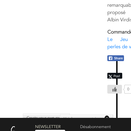
remarquab
proposé
Albin Virdi
Command
Le Jeu
perles de 
Share
Post
0
Create your own review
Voir les commentaires :
0
NEWSLETTER
Désabonnement