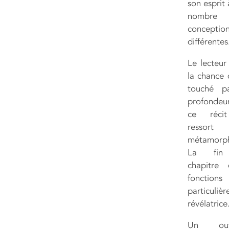
son esprit
nombre
conceptio
différentes
Le lecteur
la chance 
touché p
profonde
ce réci
ressort
métamorp
La fin
chapitre
fonctions 
particuliè
révélatrice
Un ouv