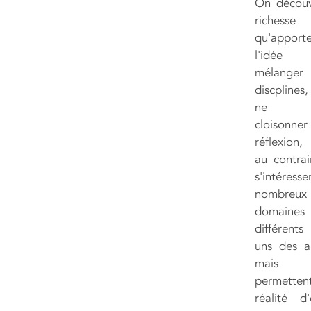
On découv
richesse
qu'apport
l'idée
mélanger
discpline
ne p
cloisonn
réflexion,
au contrai
s'intéresse
nombreux
domaines 
différent
uns des au
mais 
permette
réalité d'