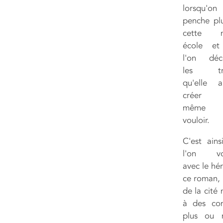
lorsqu'o
penche plu
cette 
école et
l'on déc
les tra
qu'elle 
créer 
même
vouloir.
C'est ains
l'on vo
avec le hé
ce roman, 
de la cité
à des con
plus ou 