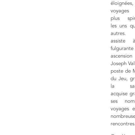
éloignées
voyages 
plus spiri
les uns qu
autres
assiste 
fulgurante
ascensio
Joseph Val
poste de M
du Jeu, gr
la sag
acquise gr
ses nomb
voyages e
nombreuse
rencontres