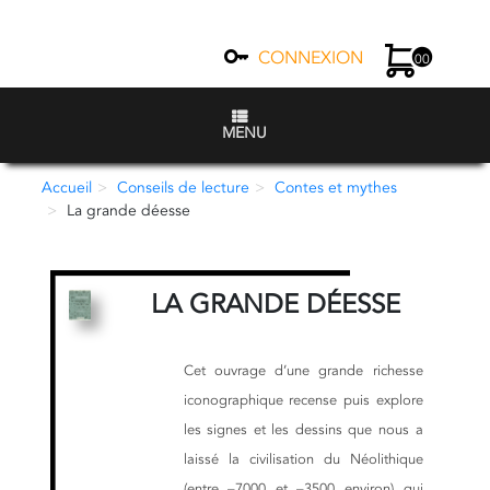
CONNEXION
00
MENU
Accueil
Conseils de lecture
Contes et mythes
La grande déesse
LA GRANDE DÉESSE
Cet ouvrage d’une grande richesse
iconographique recense puis explore
les signes et les dessins que nous a
laissé la civilisation du Néolithique
(entre –7000 et –3500 environ) qui