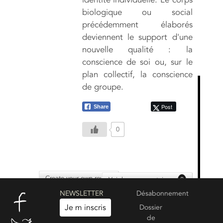
biologique ou social
précédemment élaborés
deviennent le support d'une
nouvelle qualité : la
conscience de soi ou, sur le
plan collectif, la conscience
de groupe.
Post
Share
0
Create your own review
Voir les commentaires :
0
NEWSLETTER
Désabonnement
Je m inscris
Dossier
de