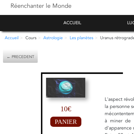
Réenchanter le Monde
ACCUEIL
LU
Accueil
Cours
Astrologie
Les planètes
Uranus rétrograd
← PRECEDENT
L'aspect révo
la personne s
10€
mécontentemen
à miner de l
PANIER
d'apparence n