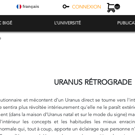
CONNEXION
français
00
C BIGÉ
L’UNIVERSITÉ
PUBLICA
e
URANUS RÉTROGRADE
lutionnaire et mécontent d’un Uranus direct se tourne vers l'i
e sentira plus révoltée intérieurement qu'elle ne le paraît exté
t (dans la maison d’Uranus natal et sur le mode du signe) ma
'intérieur les concepts et les habitudes les mieux enraci
ormale qui, tout à coup, apporte un éclairage que personne n