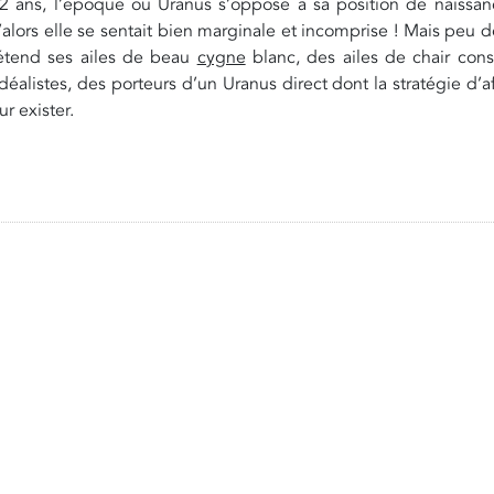
2 ans, l’époque où Uranus s’oppose à sa position de naissanc
’alors elle se sentait bien marginale et incomprise ! Mais peu
 étend ses ailes de beau
cygne
blanc, des ailes de chair consu
idéalistes, des porteurs d’un Uranus direct dont la stratégie d’af
ur exister.