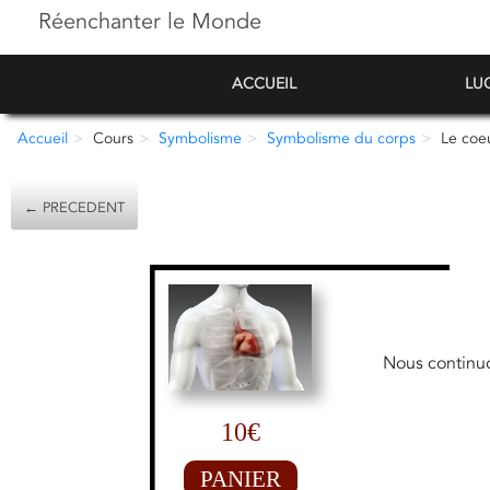
Réenchanter le Monde
ACCUEIL
LU
Accueil
Cours
Symbolisme
Symbolisme du corps
Le coe
← PRECEDENT
Nous continuo
10€
PANIER