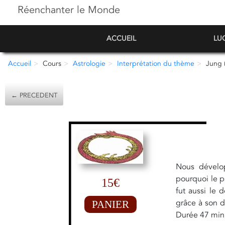
Réenchanter le Monde
ACCUEIL
LU
Accueil
Cours
Astrologie
Interprétation du thème
Jung 
← PRECEDENT
Nous dévelop
pourquoi le p
15€
fut aussi le 
grâce à son 
PANIER
Durée 47 min. 