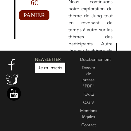
Nous continuons
6€
notre exploration du
PANIER
thème de Jung tout
en revenant de
temps à autre sur les
thèmes des
participants. Autre
lien sur le thème de
Jung :
JUNG (1/5) :
NEWSLETTER
Désabonnement
LE THÈME DE
Je m inscris
Dossier
NAISSANCE
de
COMME REFLET DU
presse
SOI
"PDF"
F.A.Q
C.G.V
Create your own review
Voir les commentaires :
0
Mentions
légales
Contact