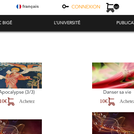
CONNEXION
français
00
C BIGÉ
L’UNIVERSITÉ
PUBLICA
Apocalypse (3/3)
Danser sa vie
10€
10€
Achetez
Achete