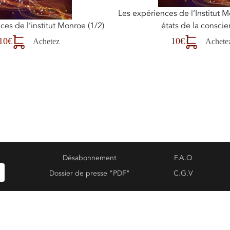
Les expériences de l’Institut Mo
ces de l’institut Monroe (1/2)
états de la consci
10€
10€
Achetez
Achete
Désabonnement
F.A.Q
Dossier de presse "PDF"
C.G.V