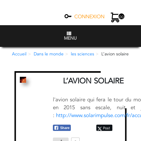
CONNEXION
00
MENU
Accueil
Dans le monde
les sciences
L’avion solaire
L’AVION SOLAIRE
l'avion solaire qui fera le tour du m
en 2015 sans escale, nuit et j
:
http://www.solarimpulse.com/fr/accu
Post
Share