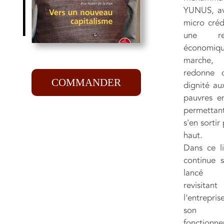
YUNUS, av
micro créd
une rec
économiqu
marche,
redonne 
COMMANDER
dignité au
pauvres en
permetta
s'en sortir 
haut.
Dans ce li
continue s
lancé
revisitant
l'entrepri
son
fonctionne