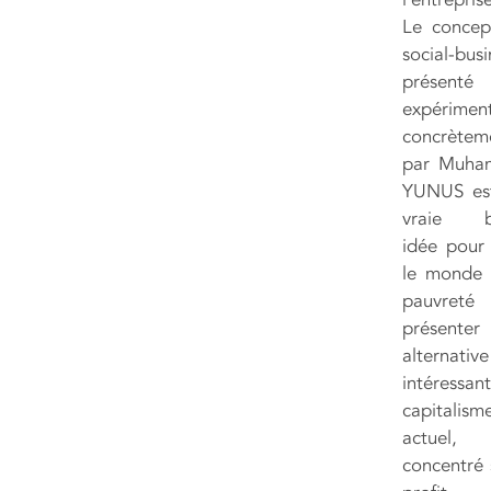
Le concep
social-busi
présent
expérimen
concrètem
par Muha
YUNUS es
vraie b
idée pour 
le monde 
pauvret
présente
alternative
intéressan
capitalism
actuel,
concentré 