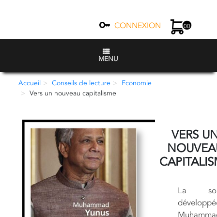
CONNEXION
00
MENU
Accueil
Conseils de lecture
Economie
Vers un nouveau capitalisme
VERS U
NOUVEA
CAPITALI
La solu
développé
Muhamma