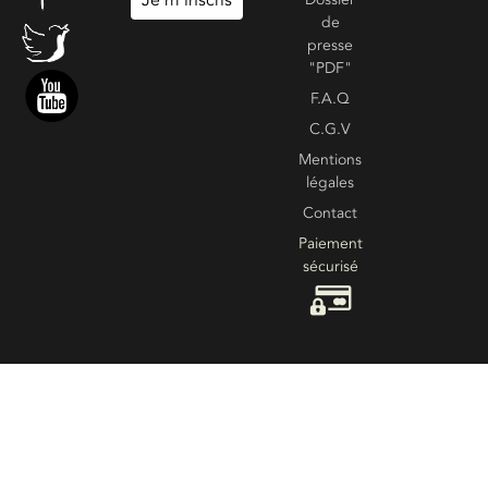
Je m inscris
de
presse
"PDF"
F.A.Q
C.G.V
Mentions
légales
Contact
Paiement
sécurisé