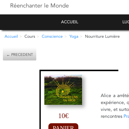
Réenchanter le Monde
ACCUEIL
LU
Accueil
Cours
Conscience
Yoga
Nourriture Lumière
← PRECEDENT
Alice a arrê
expérience, q
vivre, et sur
10€
rencontres
Pr
PANIER