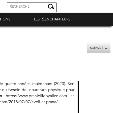
TIONS
LES RÉENCHANTEURS
SUIVANT →
de quatre années maintenant (2023). Son
érer du besoin de nourriture physique pour
on
: https://www.praniclifebyalice.com Les
.com/2018/07/07/eveil-et-prana/