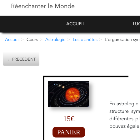
Réenchanter le Monde
ACCUEIL
LU
Accueil
Cours
Astrologie
Les planètes
L’organisation sy
← PRECEDENT
En astrologie
structure sy
15€
différentes p
pouvez égale
PANIER