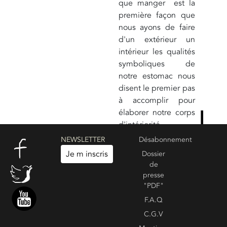
que manger est la
première façon que
nous ayons de faire
d'un extérieur un
intérieur les qualités
symboliques de
notre estomac nous
disent le premier pas
à accomplir pour
élaborer notre corps
d'intériorité,
notamment le long
NEWSLETTER
Désabonnement
et difficile travail du
Je m inscris
Dossier
deuil de tous nos
de
attachements aux
presse
formes extérieures.
"PDF"
F.A.Q
C.G.V
Create your own review
Voir les commentaires :
0