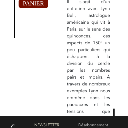
Il s'agit d'un
PANIER
entretien avec Lynn
Bell, astrologue
américaine qui vit à
Paris, sur le sens des
quinconces, ces
aspects de 150° un
peu particuliers qui
échappent à la
division du cercle
par les nombres
pairs et impairs. À
travers de nombreux
exemples Lynn nous
emmène dans les
paradoxes et les
tensions que
dessinent cet aspect
dans un thème.
NEWSLETTER
Désabonnement