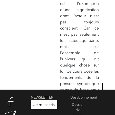
est l’expression
d’une signification
dont l’acteur n’est
pas toujours
conscient. Car ce
n’est pas seulement
lui, l’acteur, qui parle,
mais c’est
l’ensemble de
l’univers qui dit
quelque chose sur
lui. Ce cours pose les
fondements de la
pensée symbolique
et sert de base pour
les autres
NEWSLETTER
Désabonnement
conférences. La suite
Je m inscris
Dossier
:
LES FONDEMENTS
de
DE LA PENSÉE