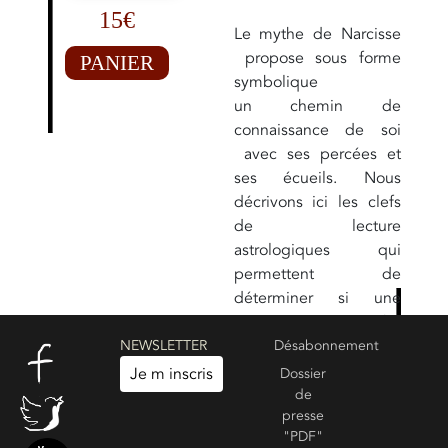
15€
Le mythe de Narcisse
propose sous forme
PANIER
symbolique
un chemin de
connaissance de soi
avec ses percées et
ses écueils. Nous
décrivons ici les clefs
de lecture
astrologiques qui
permettent de
déterminer si une
personne a un mythe
Narcisse. Pour aller
NEWSLETTER
Désabonnement
plus loin :
Je m inscris
Dossier
Introduction au mythe
de
presse
de Narcisse
"PDF"