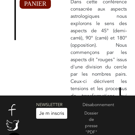
Dans cette conférence
PANIER
consacrée aux aspects
astrologiques nous
explorons le sens des
aspects de 45° (demi-
carré), 90° (carré) et 180°
(opposition). Nous
commençons par les
aspects dit "rouges" issus
d'une division du cercle
par les nombres pairs.
Ceux-ci décrivent les
tensions et les processus
de transformations qui
animent la vie de la
NEWSLETTER
Désabonnement
personne. A voir
Je m inscris
Dossier
également :
Les aspects
de
bleus d’ouverture de la
presse
conscience (2/5)
"PDF"