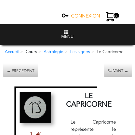
CONNEXION
00
MENU
Accueil
Cours
Astrologie
Les signes
Le Capricorne
← PRECEDENT
SUIVANT →
LE
CAPRICORNE
Le Capricorne
représente le
15€