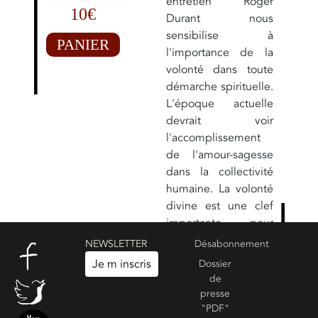
entretien Roger
10€
Durant nous
sensibilise à
PANIER
l'importance de la
volonté dans toute
démarche spirituelle.
L'époque actuelle
devrait voir
l'accomplissement
de l'amour-sagesse
dans la collectivité
humaine. La volonté
divine est une clef
importante pour
concrétiser cet
NEWSLETTER
Désabonnement
amour, cette force
Je m inscris
Dossier
suprême qui guide
de
l'évolution de tous
presse
les êtres vivants.
"PDF"