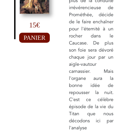
plus de la conduite
irrévérencieuse de
Prométhée, décide
de le faire enchaîner
15€
pour l'éternité à un
rocher dans le
PANIER
Caucase. De plus
son foie sera dévoré
chaque jour par un
aigle-vautour
carnassier. Mais
l'organe aura la
bonne idée de
repousser la nuit.
C'est ce célèbre
épisode de la vie du
Titan que nous
décodons ici par
l'analyse