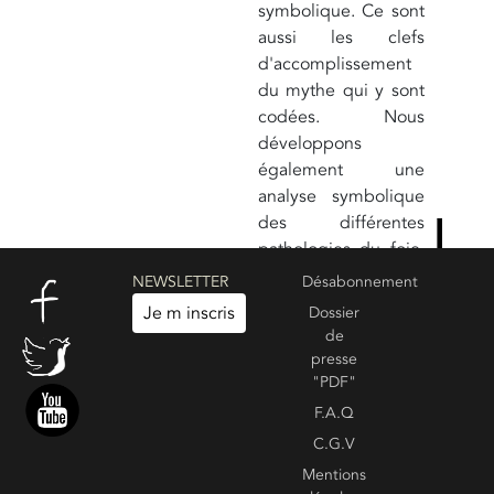
symbolique. Ce sont
aussi les clefs
d'accomplissement
du mythe qui y sont
codées. Nous
développons
également une
analyse symbolique
des différentes
pathologies du foie,
si fréquentes chez
NEWSLETTER
Désabonnement
les prométhéens.
Je m inscris
Dossier
Pour aller plus loin
de
:
Prométhée, la
presse
sublime irrévérence
"PDF"
F.A.Q
C.G.V
Create your own review
Voir les commentaires :
0
Mentions