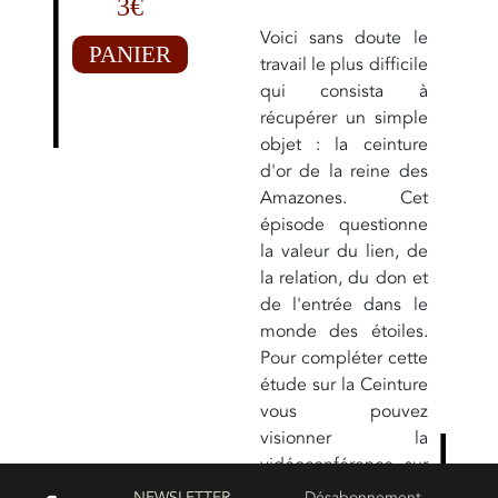
3€
Voici sans doute le
PANIER
travail le plus difficile
qui consista à
récupérer un simple
objet : la ceinture
d'or de la reine des
Amazones. Cet
épisode questionne
la valeur du lien, de
la relation, du don et
de l'entrée dans le
monde des étoiles.
Pour compléter cette
étude sur la Ceinture
vous pouvez
visionner la
vidéoconférence sur
le Scorpion dans la
NEWSLETTER
Désabonnement