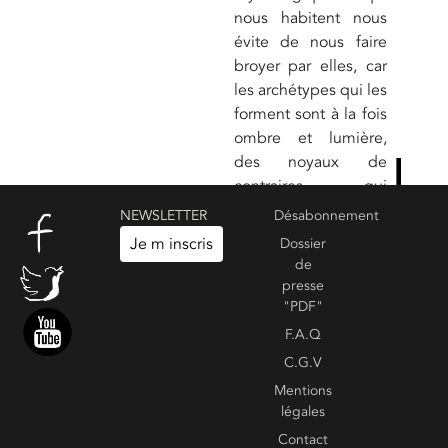
nous habitent nous
évite de nous faire
broyer par elles, car
les archétypes qui les
forment sont à la fois
ombre et lumière,
des noyaux de
contraires qui
donnent au vivant
NEWSLETTER
Désabonnement
son dynamisme.
Je m inscris
Dossier
Voir aussi :
de
Introduction à la
presse
mythologie (3/3)
"PDF"
F.A.Q
C.G.V
Create your own review
Voir les commentaires :
0
Mentions
légales
Contact