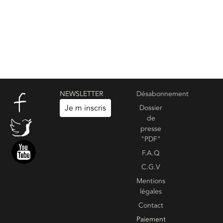
NEWSLETTER
Désabonnement
Je m inscris
Dossier
de
presse
"PDF"
F.A.Q
C.G.V
Mentions
légales
Contact
Paiement